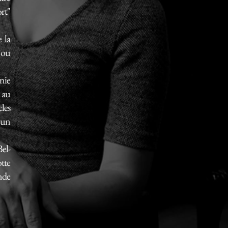
ort"
 la
 ou
nie
 au
cles
s un
el-
tte
nde