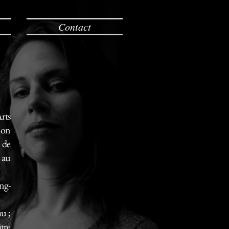
Contact
rts
 on
 de
 au
ng-
u ;
tre