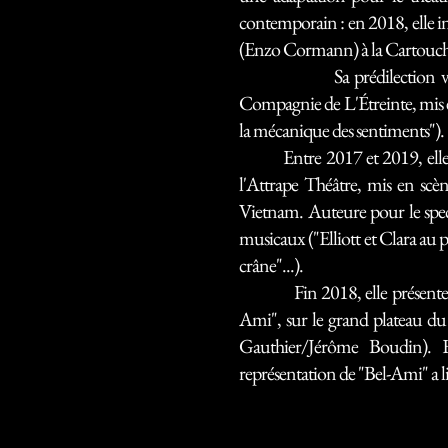
contemporain : en 2018, elle int
(Enzo Cormann) à la Cartouch
Sa prédilection va au théâ
Compagnie de L'Étreinte, mis 
la mécanique des sentiments").
Entre 2017 et 2019, elle es
l'Attrape Théâtre, mis en scè
Vietnam. Auteure pour le specta
musicaux ("Elliott et Clara au p
crâne"...).
Fin 2018, elle présente so
Ami", sur le grand plateau du
Gauthier/Jérôme Boudin). E
représentation de "Bel-Ami" a l