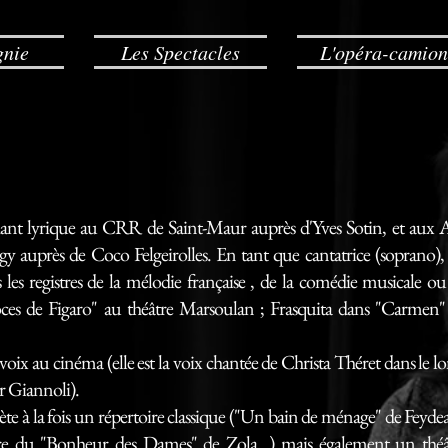
nie
Les Spectacles
L'opéra-camion
lyrique au CRR de Saint-Maur auprès d'Yves Sotin, et aux A
auprès de Coco Felgeirolles. En tant que cantatrice (soprano),
 les registres de la mélodie française , de la comédie musicale ou
oces de Figaro" au théâtre Marsoulan ; Frasquita dans "Carmen"
au cinéma (elle est la voix chantée de Christa Théret dans le lo
r Giannoli).
 la fois un répertoire classique ("Un bain de ménage" de Feydea
re du "Bonheur des Dames" de Zola...) mais également un théâ