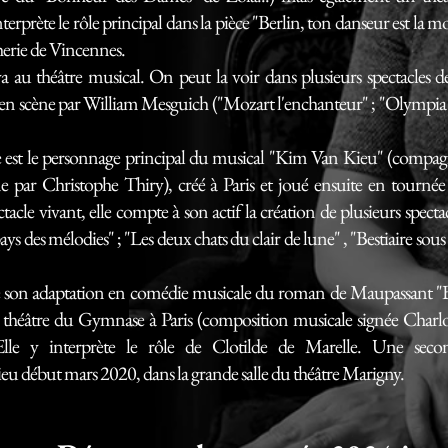
erprète le rôle principal dans la pièce "Berlin, ton danseur est la m
erie de Vincennes.
tre musical. On peut la voir dans plusieurs spectacles de
en scène par William Mesguich ("Mozart l'enchanteur" ; "Olympia
t le personnage principal du musical "Kim Van Kieu" (compag
ne par Christophe Thiry), créé à Paris et joué ensuite en tournée
cle vivant, elle compte à son actif la création de plusieurs specta
ays des mélodies" ; "Les deux chats du clair de lune" , "Bestiaire sou
n adaptation en comédie musicale du roman de Maupassant "B
 théâtre du Gymnase à Paris (composition musicale signée Charlo
lle y interprète le rôle de Clotilde de Marelle. Une seco
ieu début mars 2020, dans la grande salle du théâtre Marigny.