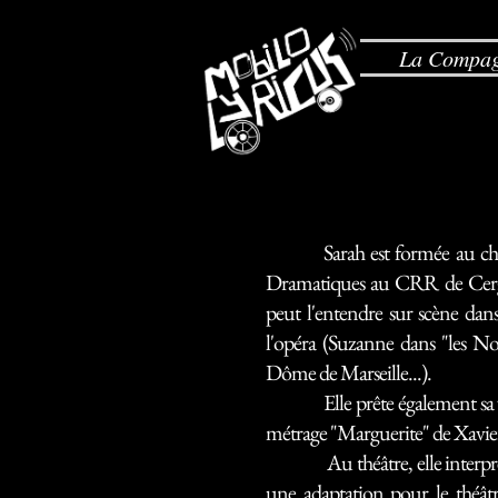
La Compag
Sarah est formée au chant 
Dramatiques au CRR de Cergy 
peut l'entendre sur scène dans
l'opéra (Suzanne dans "les N
Dôme de Marseille...).
Elle prête également sa voix 
métrage "Marguerite" de Xavie
Au théâtre, elle interprète à
une adaptation pour le théât